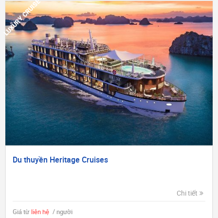
LUXURY CRUISE
Du thuyền Heritage Cruises
Chi tiết
Giá từ
liên hệ
/ người