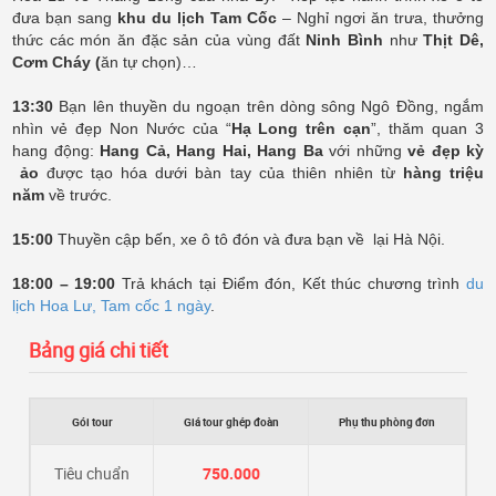
đưa bạn sang
khu du lịch Tam Cốc
– Nghỉ ngơi ăn trưa, thưởng
thức các món ăn đặc sản của vùng đất
Ninh Bình
như
Thịt Dê,
Cơm Cháy (
ăn tự chọn)…
13:30
Bạn lên thuyền du ngoạn trên dòng sông Ngô Đồng, ngắm
nhìn vẻ đẹp Non Nước của “
Hạ Long trên cạn
”, thăm quan 3
hang động:
Hang Cả, Hang Hai, Hang Ba
với những
vẻ đẹp kỳ
ảo
được tạo hóa dưới bàn tay của thiên nhiên từ
hàng triệu
năm
về trước.
15:00
Thuyền cập bến, xe ô tô đón và đưa bạn về lại Hà Nội.
18:00 – 19:00
Trả khách tại Điểm đón, Kết thúc chương trình
du
lịch Hoa Lư, Tam cốc 1 ngày
.
Bảng giá chi tiết
Gói tour
Giá tour ghép đoàn
Phụ thu phòng đơn
Tiêu chuẩn
750.000