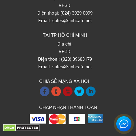
VPGD:
Điện thoại: (024) 3929 0099
Email: sales@sinhcafe.net
TẠI TP HỒ CHÍ MINH
Địa chỉ:
VPGD:
Điện thoại: (028) 39683179
Email: sales@sinhcafe.net
CHIA SẺ MẠNG XÃ HỘI
f
g
x
l
i
CHẤP NHẬN THANH TOÁN