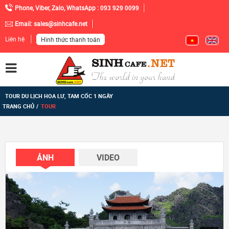
Phone, Viber, Zalo, WhatsApp :
093 929 0099
Email:
sales@sinhcafe.net
Liên hệ
Hình thức thanh toán
TOUR DU LỊCH HOA LƯ, TAM CỐC 1 NGÀY
TRANG CHỦ
TOUR
ẢNH
VIDEO