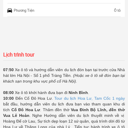
Phương Tiện
Ô tô
Lịch trình tour
07:50
Xe ô tô và hướng dẫn viên du lịch đón bạn tại trước cửa Nhà
hát lớn Hà Nội - Số 1 phố Tràng Tiền.
(Hoặc xe ô tô sẽ đón bạn tại
khách sạn trong khu vực phố cổ Hà Nội).
08:00
Xe ô tô khởi hành đưa bạn đi
Ninh Bình
.
10:00
Đến Cố Đô Hoa Lư.
Tour du lịch Hoa Lư, Tam Cốc 1 ngày
bắt đầu, hướng dẫn viên du lịch đưa bạn vào tham quan khu di
tích
Cố Đô Hoa Lư
. Thăm đền thờ
Vua Đinh Bộ Lĩnh,
đền thờ
Vua Lê
Hoàn
. Nghe Hướng dẫn viên du lịch thuyết minh về vị
Hoàng Đế cờ Lau, Sự tích dẹp loạn 12 sứ quân, quá trình dời đô từ
Hoa Lư về Thăng Long của nhà Lý. Tiếp tục hành trình xe ô tô