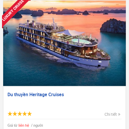
LUXURY CRUISE
Du thuyền Heritage Cruises
Chi tiết
Giá từ
liên hệ
/ người