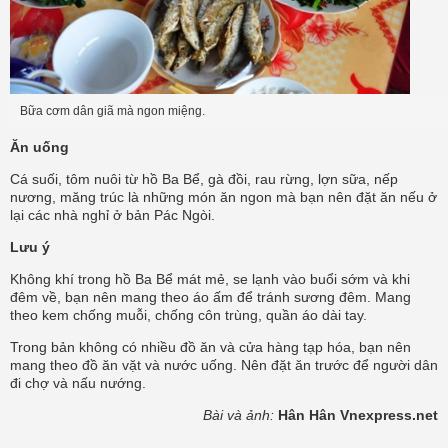
Bữa cơm dân giã mà ngon miệng.
Ăn uống
Cá suối, tôm nuôi từ hồ Ba Bể, gà đồi, rau rừng, lợn sữa, nếp
nương, măng trúc là những món ăn ngon mà bạn nên đặt ăn nếu ở
lại các nhà nghỉ ở bản Pác Ngòi.
Lưu ý
Không khí trong hồ Ba Bể mát mẻ, se lạnh vào buổi sớm và khi
đêm về, bạn nên mang theo áo ấm để tránh sương đêm. Mang
theo kem chống muỗi, chống côn trùng, quần áo dài tay.
Trong bản không có nhiều đồ ăn và cửa hàng tạp hóa, bạn nên
mang theo đồ ăn vặt và nước uống. Nên đặt ăn trước để người dân
đi chợ và nấu nướng.
Bài và ảnh:
Hân Hân Vnexpress.net