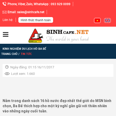
Phone, Viber, Zalo, WhatsApp :
093 929 0099
Email:
sales@sinhcafe.net
Liên hệ
Hình thức thanh toán
KINH NGHIỆM DU LỊCH HỒ BA BỂ
TRANG CHỦ
TIN TỨC
Ngày đăng: 01:15 16/11/2017
Lượt xem: 1.660
Nằm trong danh sách 16 hồ nước đẹp nhất thế giới do MSN bình
chọn, Ba Bể thích hợp cho một kỳ nghỉ gần gũi với thiên nhiên
vào những ngày cuối tuần.