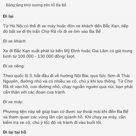
Bảng lảng khói sương trên hồ Ba Bể.
Đi lại
Từ Hà Nội có thể đi xe máy hoặc đón xe khách đến Bắc Kạn, tiếp
đó bắt xe đi thị trấn Chợ Rã rồi đi xe ôm vào Ba Bể .
Đi xe khách:
Xe đi Bắc Kạn xuất phát từ bến Mỹ Đình hoặc Gia Lâm có giá trung
bình từ 100.000 - 130.000 đồng/ lượt.
Đi xe riêng:
Theo quốc lộ 3, bắt đầu đi về hướng Nội Bài, qua Sóc Sơn đi Thái
Nguyên, đường nhỏ và có nhiều xe cộ, chú ý khi lưu thông. Từ Chợ
Rã rẽ vào hồ, con đường nhỏ, chạy ngoằn ngoèo qua núi, bạn phải
cẩn thận với các đoạn cua tránh.
Đi xe máy:
Phương tiện này sẽ giúp bạn có được sự thoải mái khi đến Ba Bể
và tham quan các vùng lân cận quanh hồ. Khi chạy xe máy, cần
kiểm tra xe cộ, chú ý tốc độ và tránh đi vào buổi tối.
Đi lại tại hồ