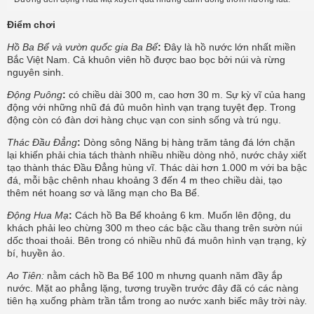
Điểm chơi
Hồ Ba Bể và vườn quốc gia Ba Bể
:
Đây là hồ nước lớn nhất miền
Bắc Việt Nam. Cả khuôn viên hồ được bao bọc bởi núi và rừng
nguyên sinh.
Động Puông
:
có chiều dài 300 m, cao hơn 30 m. Sự kỳ vĩ của hang
động với những nhũ đá đủ muôn hình vạn trạng tuyệt đẹp. Trong
động còn có đàn dơi hàng chục vạn con sinh sống và trú ngụ.
Thác Đầu Đẳng
:
Dòng sông Năng bị hàng trăm tảng đá lớn chặn
lại khiến phải chia tách thành nhiều nhiều dòng nhỏ, nước chảy xiết
tạo thành thác Đầu Đẳng hùng vĩ. Thác dài hơn 1.000 m với ba bậc
đá, mỗi bậc chênh nhau khoảng 3 đến 4 m theo chiều dài, tạo
thêm nét hoang sơ và lãng mạn cho Ba Bể.
Động Hua Mạ
:
Cách hồ Ba Bể khoảng 6 km. Muốn lên động, du
khách phải leo chừng 300 m theo các bậc cầu thang trên sườn núi
dốc thoai thoải. Bên trong có nhiều nhũ đá muôn hình vạn trạng, kỳ
bí, huyền ảo.
Ao Tiên:
nằm cách hồ Ba Bể 100 m nhưng quanh năm đầy ắp
nước. Mặt ao phẳng lặng, tương truyền trước đây đã có các nàng
tiên hạ xuống phàm trần tắm trong ao nước xanh biếc mây trời này.